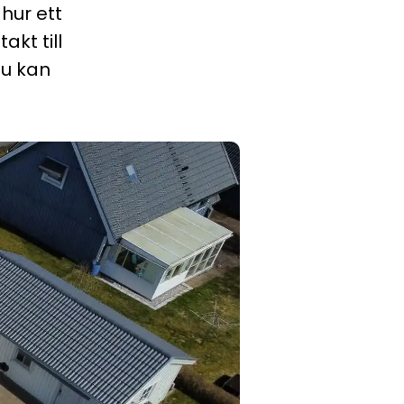
hur ett
akt till
du kan