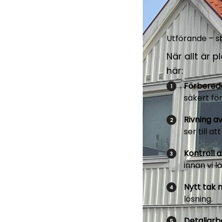
Utförande – st
När allt är p
här:
Förberede
säkert fö
Rivning a
ser till a
Kontroll 
innan vi l
Nytt tak 
lösning.
Detaljarb