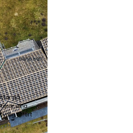
Börja här!
ittar på
uterar dina
ydlig offert