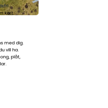
sfri
m kort.
ns med dig.
 vill ha.
ong, plåt,
ar.