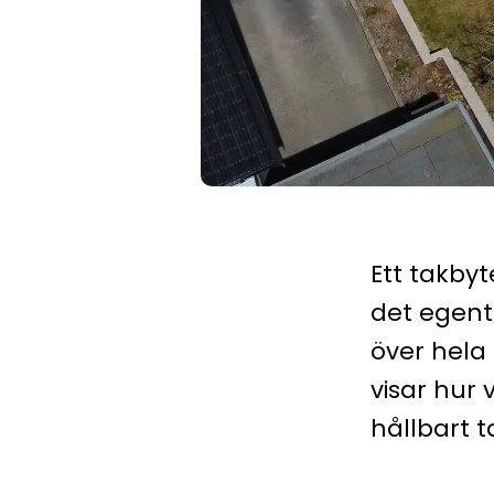
Ett takby
det egentl
över hela 
visar hur 
hållbart t