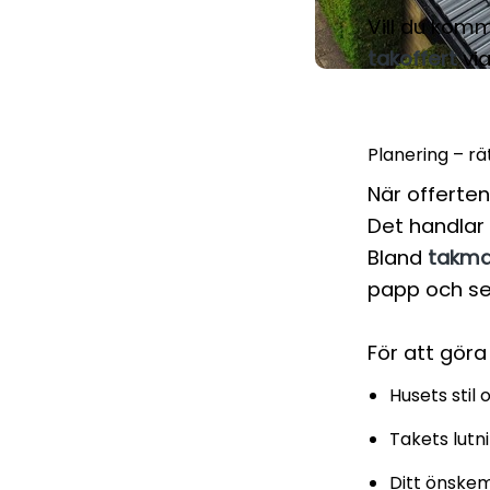
Vill du kom
takoffert
via
Planering – rä
När offerten
Det handlar 
Bland
takma
papp och se
För att göra 
Husets stil 
Takets lutn
Ditt önskem