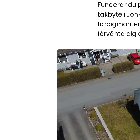
Funderar du p
takbyte i Jönk
färdigmontera
förvänta dig 