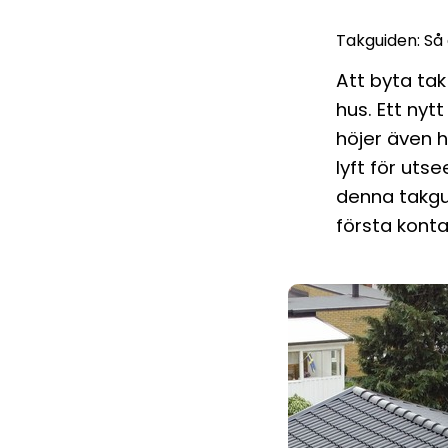
Takguiden: Så 
Att byta tak
hus. Ett nyt
höjer även h
lyft för uts
denna takgu
första konta