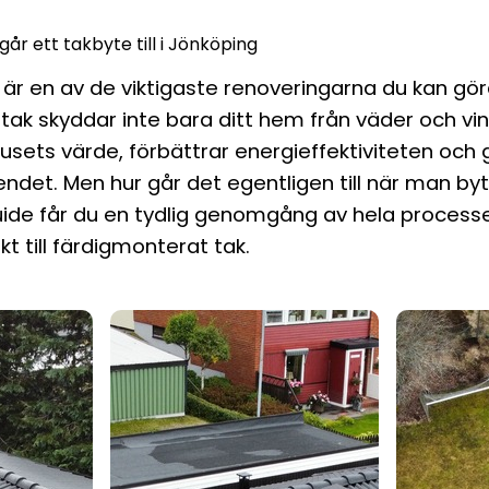
går ett takbyte till i Jönköping
 är en av de viktigaste renoveringarna du kan göra
t tak skyddar inte bara ditt hem från väder och vi
usets värde, förbättrar energieffektiviteten och g
eendet. Men hur går det egentligen till när man byt
ide får du en tydlig genomgång av hela processe
kt till färdigmonterat tak.