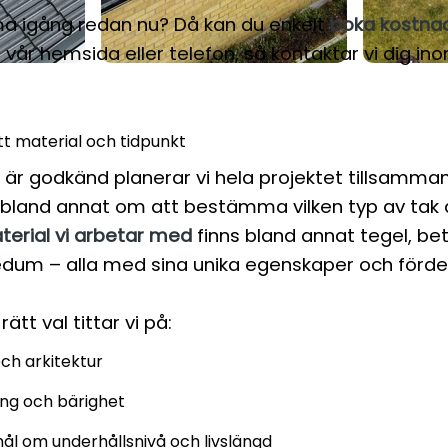
ma igång redan nu? Då kan du enkelt
boka kostnad
 vår hemsida eller telefon, så kontaktar vi dig ino
tt material och tidpunkt
 är godkänd planerar vi hela projektet tillsamma
bland annat om att bestämma vilken typ av tak du
terial vi arbetar med
finns bland annat tegel, bet
dum – alla med sina unika egenskaper och fördel
rätt val tittar vi på:
och arkitektur
ing och bärighet
ål om underhållsnivå och livslängd