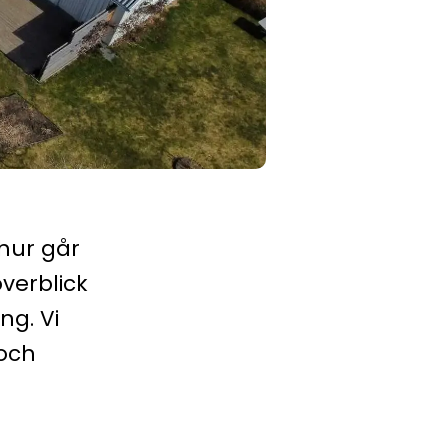
 hur går
överblick
ng. Vi
 och