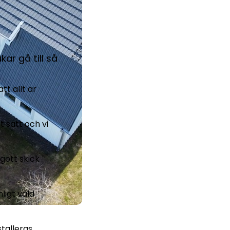
kar gå till så
tt allt är
 sätt och vi
 gott skick
ligt vald
talleras.