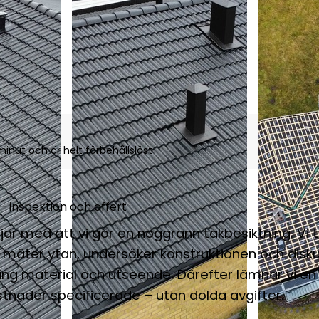
inut och är helt förbehållslöst
– inspektion och offert
jar med att vi gör en noggrann takbesiktning. Vi t
, mäter ytan, undersöker konstruktionen och disk
ng material och utseende. Därefter lämnar vi en t
tnader specificerade – utan dolda avgifter.