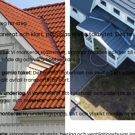
eg för steg
lanerat och klart, påbörjas själva takbytet. Det bru
lse:
Vi monterar ställningar, skyddar fasaden och ser till a
r både dig och våra hantverkare.
v gamla taket:
Det gamla materialet tas bort på ett säkert
tt allt avfall transporteras bort.
av underlag:
Vi kontrollerar att takstolar och undertak är i
ägger nytt material.
monteras:
Ny underlagspapp, läkt och ytskikt monteras en
ete:
Hängrännor, stuprör, beslag och ventilationshuvar ins