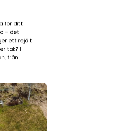
 för ditt
nd – det
er ett rejält
er tak? I
n, från