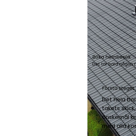
Boka hembesök
Det tar bara någon m
Första steget 
Det hela bör
takets skick
önskemål kri
med alla kos