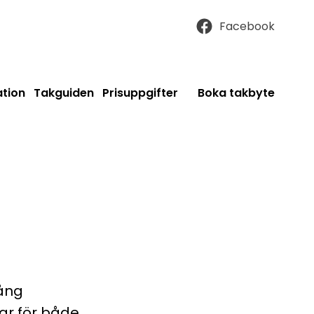
Facebook
ation
Takguiden
Prisuppgifter
Boka takbyte
lång
gar för både