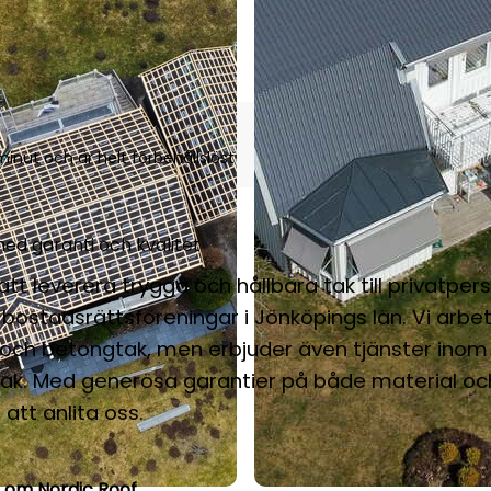
inut och är helt förbehållslöst
ed garanti och kvalitet
att leverera trygga och hållbara tak till privatper
bostadsrättsföreningar i Jönköpings län. Vi arbe
och betongtak, men erbjuder även tjänster inom 
k. Med generösa garantier på både material oc
 att anlita oss.
r om Nordic Roof