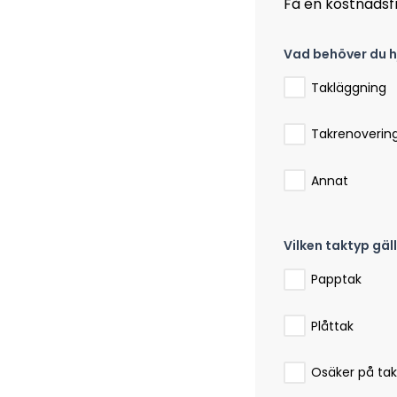
Få en kostnadsfr
Vad behöver du h
Takläggning
Takrenoverin
Annat
Vilken taktyp gäl
Papptak
Plåttak
Osäker på ta