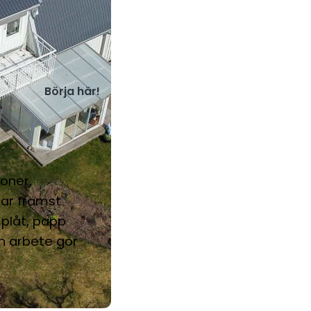
Börja här!
soner,
tar främst
plåt, papp
h arbete gör