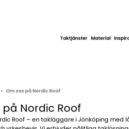
Taktjänster
Material
Inspir
»
Om oss på Nordic Roof
 på Nordic Roof
rdic Roof – en takläggare i Jönköping med 
h yrkesbevis. Vi erbjuder pålitliga taklösnin