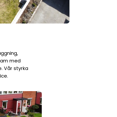
äggning,
 team med
. Vår styrka
ice.