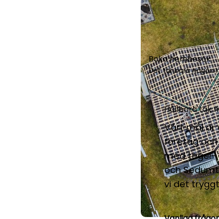
Boka hembesök
Det tar bara någon m
Hållbara tak m
Vårt mål är 
företag och 
med tegel- 
och Sedumta
vi det tryggt
Vanliga frågo