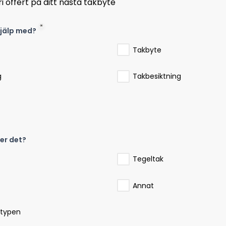
i offert på ditt nästa takbyte
jälp med?
Takbyte
g
Takbesiktning
ler det?
Tegeltak
Annat
ktypen